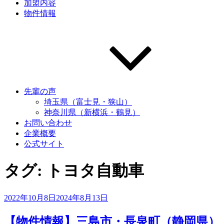
加盟内容
物件情報
先輩の声
埼玉県（富士見・狭山）
神奈川県（新横浜・鶴見）
お問い合わせ
企業概要
公式サイト
タグ:
トヨタ自動車
投
2022年10月8日
2024年8月13日
稿
日:
【物件情報】三島市・長泉町（静岡県）