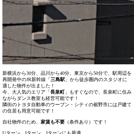
新横浜から30分、品川から40分、東京から50分で、駅周辺を
再開発中のJR新幹線「
三島駅
」から徒歩圏内のスタジオに
適した物件が出ました！
今、大人気のエリア「
長泉町
」もすぐなので、長泉町に住み
ながらダンス教室も経営可能です！
隣街のトヨタ自動車のウーブン・シティの裾野市には戸建て
の住居も用意可能です！
自社物件のため、
家賃も不要
（条件あり）です！
Uターン、Iターン、Jターンにも最適。