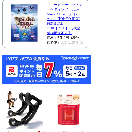
ソニーミュージックマ
ーケティング｜Sony
Music Marketing （V．
A．）/ TOKYO IDOL
FESTIVAL
2010【DVD】 【代金
引換配送不可】
価格：7,540円（税込、
送料別)
(2024/2/29時点)