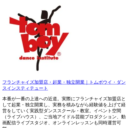
コ
ン
テ
ン
ツ
へ
ス
キ
ッ
プ
フランチャイズ加盟店・起業・独立開業｜トムボウイ・ダン
スインスティテュート
本番が一番の上達への近道。実際にフランチャイズ加盟店と
して起業・独立開業し、実務を積みながら経験値を上げて経
営をしていく実践型ダンススクール・教室。イベント空間
（ライブハウス）、ご当地アイドル芸能プロダクション、動
画配信ライブスタジオ、オンラインレッスンも同時運営可