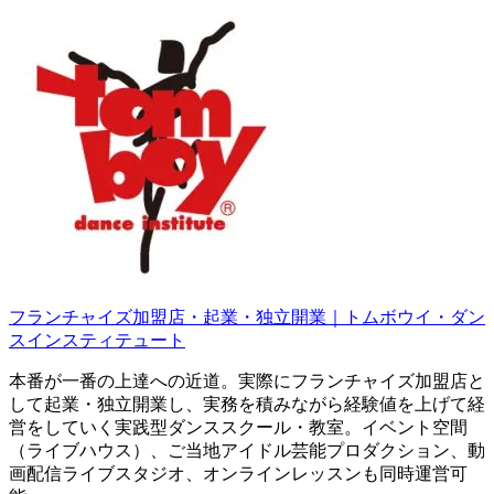
コ
ン
テ
ン
ツ
へ
ス
キ
ッ
プ
フランチャイズ加盟店・起業・独立開業｜トムボウイ・ダン
スインスティテュート
本番が一番の上達への近道。実際にフランチャイズ加盟店と
して起業・独立開業し、実務を積みながら経験値を上げて経
営をしていく実践型ダンススクール・教室。イベント空間
（ライブハウス）、ご当地アイドル芸能プロダクション、動
画配信ライブスタジオ、オンラインレッスンも同時運営可