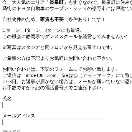
今、大人気のエリア「
長泉町
」もすぐなので、長泉町に住み
隣街のトヨタ自動車のウーブン・シティの裾野市には戸建て
自社物件のため、
家賃も不要
（条件あり）です！
Uターン、Iターン、Jターンにも最適。
この機会に静岡県でダンススクールを経営してみませんか?
※写真はスタジオと同フロアから見える富士山です。
ご希望の方は下記よりお気軽にお問い合わせ下さい。
お問い合わせは、下記のフォームにてお願い致します。
ご返信は「info●106-1.com」※●は@（アットマーク）にて
2～3日、お返事が届かない場合は、メールが届いていない恐
お手数ですが下記の電話番号までご連絡下さい。
氏名
メールアドレス