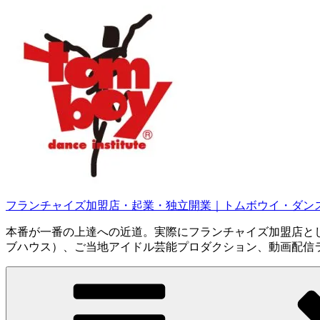
コ
ン
テ
ン
ツ
へ
ス
キ
ッ
プ
フランチャイズ加盟店・起業・独立開業｜トムボウイ・ダン
本番が一番の上達への近道。実際にフランチャイズ加盟店と
ブハウス）、ご当地アイドル芸能プロダクション、動画配信