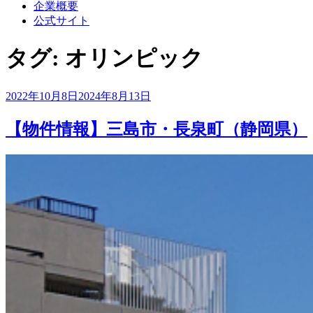
企業概要
公式サイト
タグ:
オリンピック
投
2022年10月8日
2024年8月13日
稿
日:
【物件情報】三島市・長泉町（静岡県）